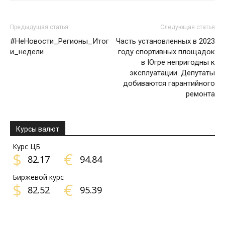
Предыдущая статья
Следующая статья
#НеНовости_Регионы_Итог
Часть установленных в 2023
и_недели
году спортивных площадок
в Югре непригодны к
эксплуатации. Депутаты
добиваются гарантийного
ремонта
Курсы валют
Курс ЦБ
$
€
82.17
94.84
Биржевой курс
$
€
82.52
95.39