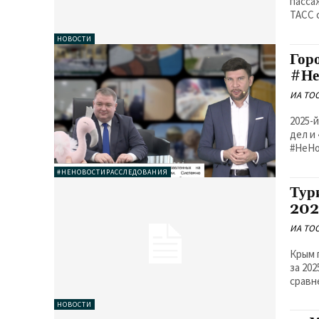
пасса
ТАСС 
НОВОСТИ
Гор
#Не
ИА TO
2025-
дел и
#НеНо
#НЕНОВОСТИРАССЛЕДОВАНИЯ
Тур
202
ИА TO
Крым 
за 20
сравн
НОВОСТИ