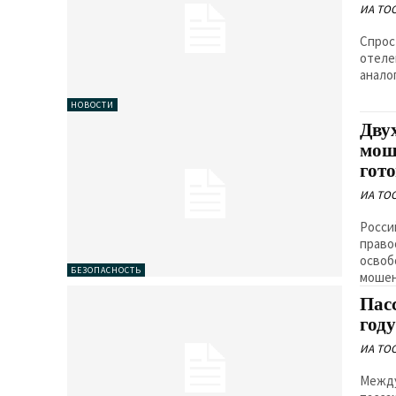
ИА TO
Спрос
отеле
аналог
НОВОСТИ
Дву
мош
гот
ИА TO
Росси
право
освоб
БЕЗОПАСНОСТЬ
мошенн
Пас
год
ИА TO
Между