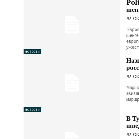
Pol
шен
ИА TO
Еврос
шенге
европейских 
ужест
НОВОСТИ
Наз
рос
ИА TO
Маршр
авиал
маршр
НОВОСТИ
В Т
шве
ИА TO