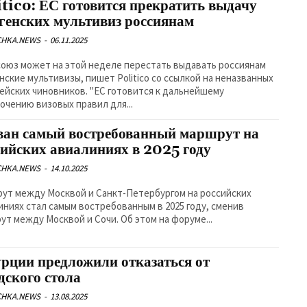
itico: ЕС готовится прекратить выдачу
генских мультивиз россиянам
CHKA.NEWS
-
06.11.2025
оюз может на этой неделе перестать выдавать россиянам
нские мультивизы, пишет Politico со ссылкой на неназванных
чиновников. "ЕС готовится к дальнейшему
очению визовых правил для...
ван самый востребованный маршрут на
сийских авиалиниях в 2025 году
CHKA.NEWS
-
14.10.2025
ут между Москвой и Санкт-Петербургом на российских
иниях стал самым востребованным в 2025 году, сменив
ут между Москвой и Сочи. Об этом на форуме...
урции предложили отказаться от
дского стола
CHKA.NEWS
-
13.08.2025