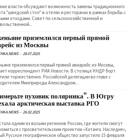
кие власти обсуждают возможность замены традиционного
та "шведский стол" в отелях и ресторанах в рамках борьбы с
ыми отходами. Совет по сельскохозяйственной и
вольственной...
хеньяне приземлился первый прямой
арейс из Москвы
CHKA.NEWS
-
28.07.2025
ньяне приземлился первый прямой авиарейс из Москвы,
 корреспондент РИА Новости. В столице КНДР борт
тили торжественно. Российской делегации во главе с
одителем Минприроды Александром...
имерьте пуховик полярника”. В Югру
ехала арктическая выставка РГО
CHKA.NEWS
-
26.02.2025
стала одним из восьми регионов России, где жители смогут
комиться с просветительским проектом «Хатанга. Наследие»,
ый Русское географическое общество запустило 15 февраля