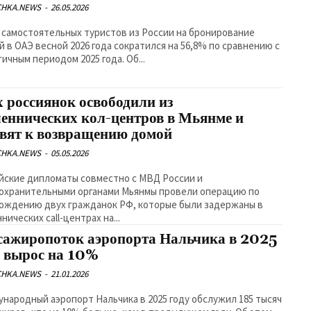
CHKA.NEWS
-
26.05.2026
 самостоятельных туристов из России на бронирование
й в ОАЭ весной 2026 года сократился на 56,8% по сравнению с
ичным периодом 2025 года. Об...
х россиянок освободили из
еннических кол-центров в Мьянме и
овят к возвращению домой
CHKA.NEWS
-
05.05.2026
йские дипломаты совместно с МВД России и
охранительными органами Мьянмы провели операцию по
ождению двух гражданок РФ, которые были задержаны в
ических call-центрах на...
сажиропоток аэропорта Нальчика в 2025
у вырос на 10%
CHKA.NEWS
-
21.01.2026
народный аэропорт Нальчика в 2025 году обслужил 185 тысяч