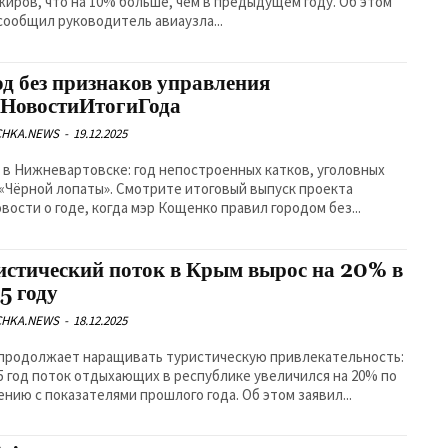
жиров, что на 10% больше, чем в предыдущем году. Об этом
сообщил руководитель авиаузла...
од без признаков управления
НовостиИтогиГода
CHKA.NEWS
-
19.12.2025
й в Нижневартовске: год непостроенных катков, уголовных
 «Чёрной лопаты». Смотрите итоговый выпуск проекта
вости о годе, когда мэр Кощенко правил городом без...
истический поток в Крым вырос на 20% в
5 году
CHKA.NEWS
-
18.12.2025
продолжает наращивать туристическую привлекательность:
25 год поток отдыхающих в республике увеличился на 20% по
ению с показателями прошлого года. Об этом заявил...