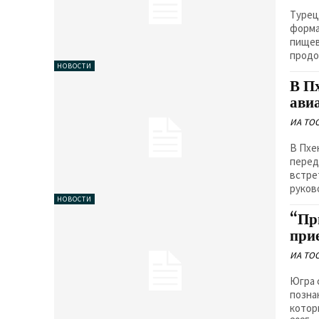
Турец
форма
пищев
продо
НОВОСТИ
В П
ави
ИА TO
В Пхе
передает
встре
руков
НОВОСТИ
“Пр
при
ИА TO
Югра 
позна
котор