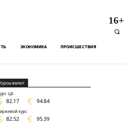
16+
СТЬ
ЭКОНОМИКА
ПРОИСШЕСТВИЯ
Курсы валют
урс ЦБ
$
€
82.17
94.84
иржевой курс
$
€
82.52
95.39