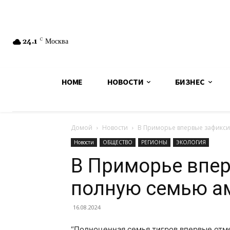
24.1
C
Москва
HOME
НОВОСТИ
БИЗНЕС
Домой
Новости
В Приморье впервые зафикси
Новости
ОБЩЕСТВО
РЕГИОНЫ
ЭКОЛОГИЯ
В Приморье впе
полную семью ам
16.08.2024
“Полноценная семья тигров впервые отме