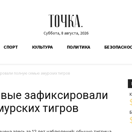
ТОЧКА.
Суббота, 8 августа, 2026
СПОРТ
КУЛЬТУРА
ПОЛИТИКА
БЕЗОПАСНО
ровали полную семью амурских тигров
рвые зафиксировали
К
урских тигров
Б
чена здесь за 12 лет наблюдений: обычно тигрица