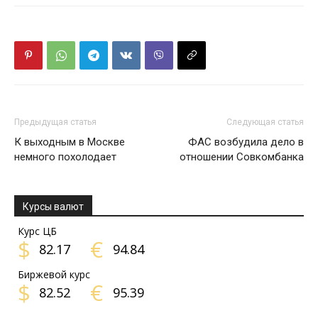
Предыдущая статья
Следующая статья
К выходным в Москве
ФАС возбудила дело в
немного похолодает
отношении Совкомбанка
Курсы валют
Курс ЦБ
$
€
82.17
94.84
Биржевой курс
$
€
82.52
95.39