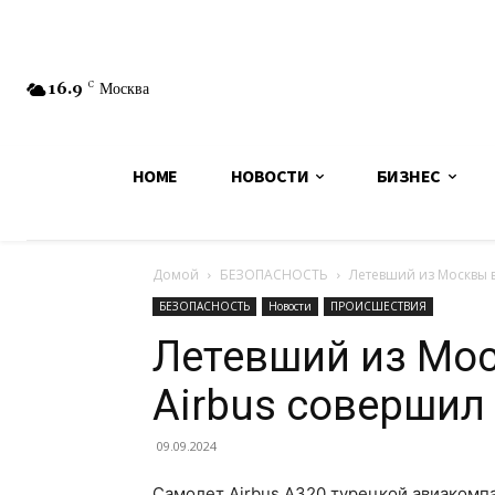
16.9
C
Москва
HOME
НОВОСТИ
БИЗНЕС
Домой
БЕЗОПАСНОСТЬ
Летевший из Москвы в
БЕЗОПАСНОСТЬ
Новости
ПРОИСШЕСТВИЯ
Летевший из Мос
Airbus совершил
09.09.2024
Самолет Airbus A320 турецкой авиакомпа