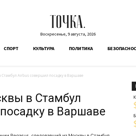
ТОЧКА.
Воскресенье, 9 августа, 2026
СПОРТ
КУЛЬТУРА
ПОЛИТИКА
БЕЗОПАСНО
 Стамбул Airbus совершил посадку в Варшаве
квы в Стамбул
К
 посадку в Варшаве
Б
нии Pegasus, следовавший из Москвы в Стамбул,