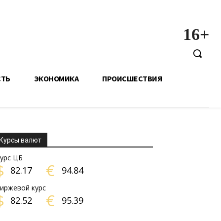
16+
СТЬ
ЭКОНОМИКА
ПРОИСШЕСТВИЯ
Курсы валют
урс ЦБ
$
€
82.17
94.84
иржевой курс
$
€
82.52
95.39