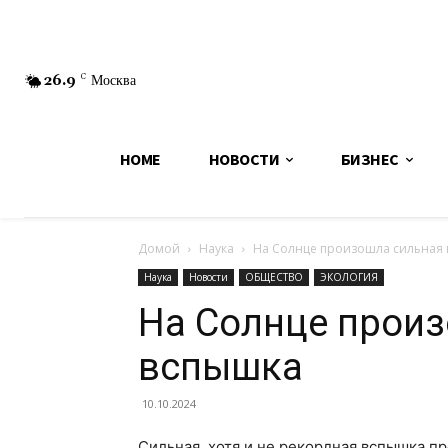
26.9
C
Москва
HOME
НОВОСТИ
БИЗНЕС
Домой
Наука
На Солнце произошла сильная
Наука
Новости
ОБЩЕСТВО
ЭКОЛОГИЯ
На Солнце прои
вспышка
10.10.2024
Сильная, хотя и не рекордная вспышка п