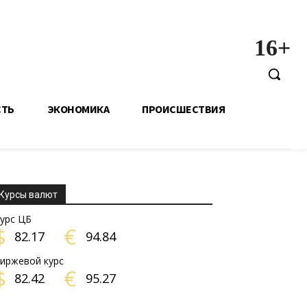
16+
СТЬ
ЭКОНОМИКА
ПРОИСШЕСТВИЯ
Курсы валют
урс ЦБ
$
€
82.17
94.84
иржевой курс
$
€
82.42
95.27