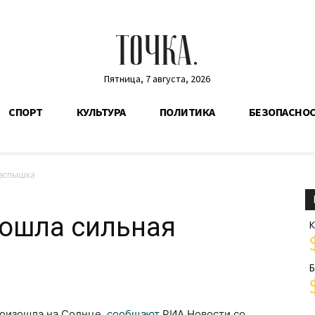
ТОЧКА.
Пятница, 7 августа, 2026
СПОРТ
КУЛЬТУРА
ПОЛИТИКА
БЕЗОПАСНО
 вспышка
зошла сильная
К
Б
роизошла на Солнце,
сообщают
РИА Новости со