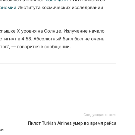
рономии
Института космических исследований
спышке X уровня на Солнце. Излучение начало
стигнут в 4:58. Абсолютный балл был не очень
нтов”, — говорится в сообщении.
Следующая статья
Пилот Turkish Airlines умер во время рейса
си