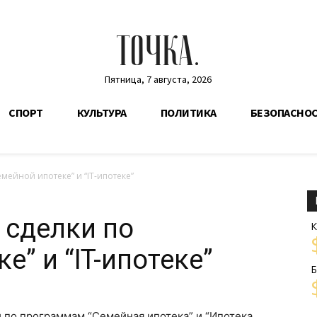
ТОЧКА.
Пятница, 7 августа, 2026
СПОРТ
КУЛЬТУРА
ПОЛИТИКА
БЕЗОПАСНО
мейной ипотеке” и “IT-ипотеке”
 сделки по
К
е” и “IT-ипотеке”
Б
и по программам “Семейная ипотека” и “Ипотека