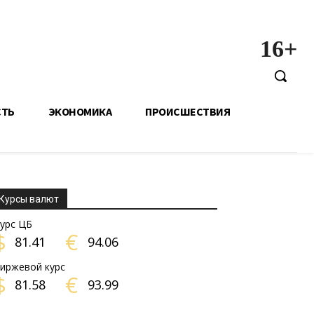
16+
СТЬ
ЭКОНОМИКА
ПРОИСШЕСТВИЯ
Курсы валют
урс ЦБ
$
€
81.41
94.06
иржевой курс
$
€
81.58
93.99