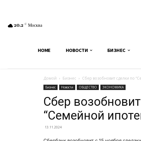
20.2
C
Москва
HOME
НОВОСТИ
БИЗНЕС
Домой
Бизнес
Сбер возобновит сделки по “Се
Бизнес
Новости
ОБЩЕСТВО
ЭКОНОМИКА
Сбер возобновит
“Семейной ипотек
13.11.2024
Сбербанк возобновит с 15 ноября сделак