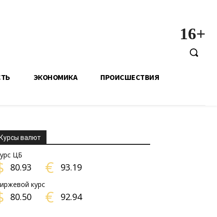
16+
СТЬ
ЭКОНОМИКА
ПРОИСШЕСТВИЯ
Курсы валют
урс ЦБ
$
€
80.93
93.19
иржевой курс
$
€
80.50
92.94