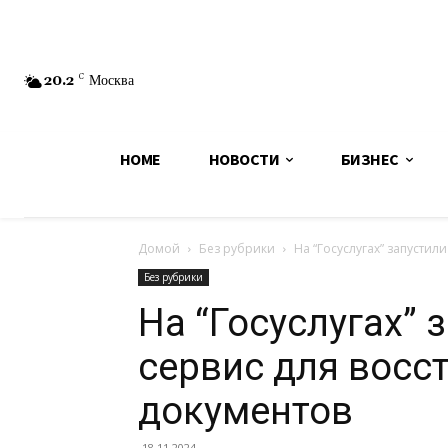
20.2
C
Москва
HOME
НОВОСТИ
БИЗНЕС
Домой
Без рубрики
На “Госуслугах” запустил
Без рубрики
На “Госуслугах” 
сервис для восс
документов
18.11.2024