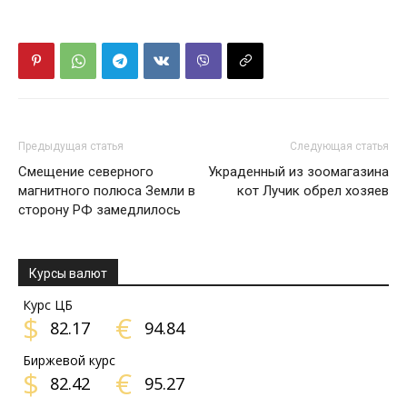
Предыдущая статья
Следующая статья
Смещение северного
Украденный из зоомагазина
магнитного полюса Земли в
кот Лучик обрел хозяев
сторону РФ замедлилось
Курсы валют
Курс ЦБ
$
€
82.17
94.84
Биржевой курс
$
€
82.42
95.27