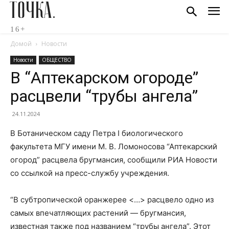
ТОЧКА.
16+
Домой
Новости
Новости
ОБЩЕСТВО
В “Аптекарском огороде”
расцвели “трубы ангела”
24.11.2024
В Ботаническом саду Петра I биологического
факультета МГУ имени М. В. Ломоносова “Аптекарский
огород” расцвела бругмансия, сообщили РИА Новости
со ссылкой на пресс-службу учреждения.
“В субтропической оранжерее <…> расцвело одно из
самых впечатляющих растений — бругмансия,
известная также под названием “трубы ангела”. Этот