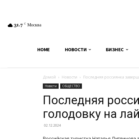
31.7
C
Москва
HOME
НОВОСТИ
БИЗНЕС
Домой
Новости
Последняя россиянка заверши
Новости
ОБЩЕСТВО
Последняя росс
голодовку на ла
02.12.2024
Российская туристка Наталья Литвинова 