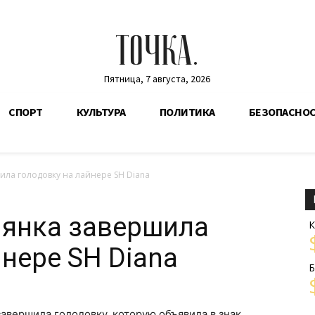
ТОЧКА.
Пятница, 7 августа, 2026
СПОРТ
КУЛЬТУРА
ПОЛИТИКА
БЕЗОПАСНО
ла голодовку на лайнере SH Diana
иянка завершила
К
йнере SH Diana
Б
завершила голодовку, которую объявила в знак