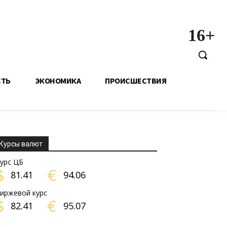
16+
СТЬ
ЭКОНОМИКА
ПРОИСШЕСТВИЯ
Курсы валют
урс ЦБ
$
€
81.41
94.06
иржевой курс
$
€
82.41
95.07