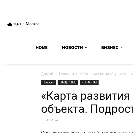
19.1
C
Москва
HOME
НОВОСТИ
БИЗНЕС
Домой
Новости
«Карта развития Югры»: от п
Новости
ОБЩЕСТВО
РЕГИОНЫ
«Карта развития 
объекта. Подрос
13.12.2024
Организация досуга детей и подростков,