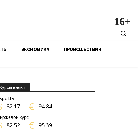
16+
СТЬ
ЭКОНОМИКА
ПРОИСШЕСТВИЯ
Курсы валют
урс ЦБ
$
€
82.17
94.84
иржевой курс
$
€
82.52
95.39