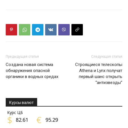
Предыдущая статья
Следующая статья
Создана новая система
Строящиеся телескопы
обнаружения опасной
Athena и Lynx получат
органики в водных средах
первый шанс открыть
“антизвезды”
Курсы валют
Курс ЦБ
$
€
82.61
95.29