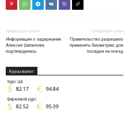
Предыдущая статья
Следующая статья
Информация о задержании
Правительство разрешило
Алексея Шипилова
применять биометрию для
подтвердилась
посадки на поезд
Курсы валют
Курс ЦБ
$
€
82.17
94.84
Биржевой курс
$
€
82.52
95.39