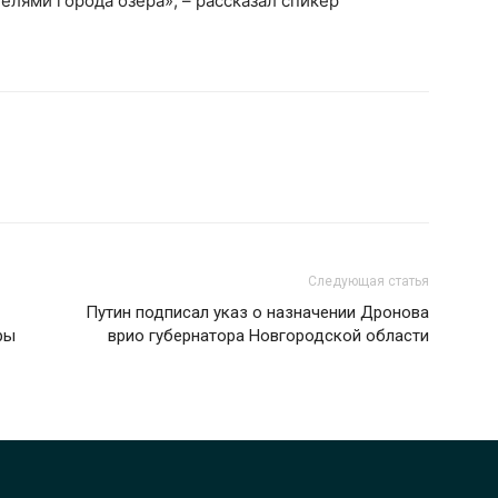
лями города озера», – рассказал спикер
Следующая статья
Путин подписал указ о назначении Дронова
ры
врио губернатора Новгородской области