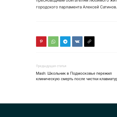
пресноводным обитателям любимого жите
городского парламента Алексей Сатинов.
Предыдущая статья
Mash: Школьник в Подмосковье пережил
клиническую смерть после чистки клавиату