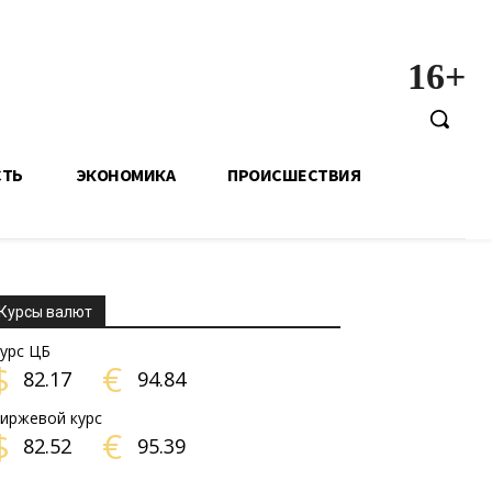
16+
СТЬ
ЭКОНОМИКА
ПРОИСШЕСТВИЯ
Курсы валют
урс ЦБ
$
€
82.17
94.84
иржевой курс
$
€
82.52
95.39