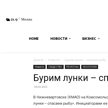
21.9
C
Москва
HOME
НОВОСТИ
БИЗНЕС
Домой
Новости
Бурим лунки – спасаем рыбу
Новости
ОБЩЕСТВО
РЕГИОНЫ
ЭКОЛОГИЯ
Бурим лунки – с
04.03.2025
В Нижневартовске (ХМАО) на Комсомольс
лунки – спасаем рыбу». Инициаторами е