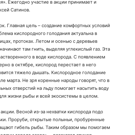
я». Ежегодно участие в акции принимает и
сей Сатинов.
ок. Главная цель – создание комфортных условий
блема кислородного голодания актуальна в
рицах, протоках. Летом и осенью с деревьев
 начинают там гнить, выделяя углекислый газ. Эта
растворенного в воде кислорода. С появлением
ерно в октябре, кислород перестает в него
новится тяжело дышать. Кислородное голодание
ле марта. Не зря коренные народы говорят, что в
льных отверстий на льду помогает насытить воду
для жизни рыбы и всей экосистемы в целом.
 акции. Весной из-за нехватки кислорода подо
ьки. Проруби, открытые полыньи, пробуренные
ращают гибель рыбы. Таким образом мы помогаем