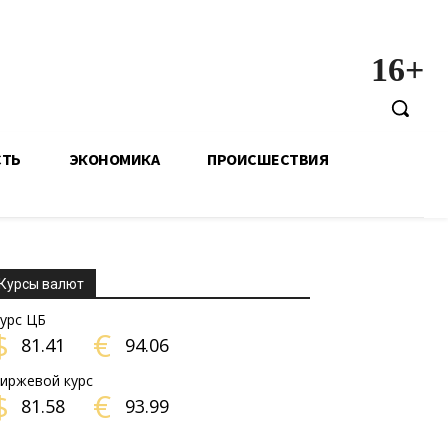
16+
СТЬ
ЭКОНОМИКА
ПРОИСШЕСТВИЯ
Курсы валют
урс ЦБ
$
€
81.41
94.06
иржевой курс
$
€
81.58
93.99