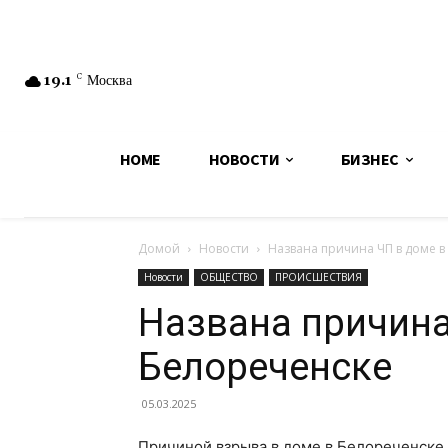
19.1
C
Москва
HOME
НОВОСТИ
БИЗНЕС
Домой
Новости
Названа причина ЧП в доме в
Новости
ОБЩЕСТВО
ПРОИСШЕСТВИЯ
Названа причина
Белореченске
05.03.2025
Причиной взрыва в доме в Белореченске 