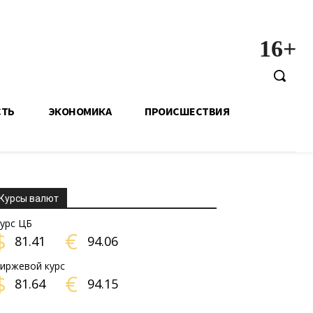
16+
СТЬ
ЭКОНОМИКА
ПРОИСШЕСТВИЯ
Курсы валют
урс ЦБ
$
€
81.41
94.06
иржевой курс
$
€
81.64
94.15