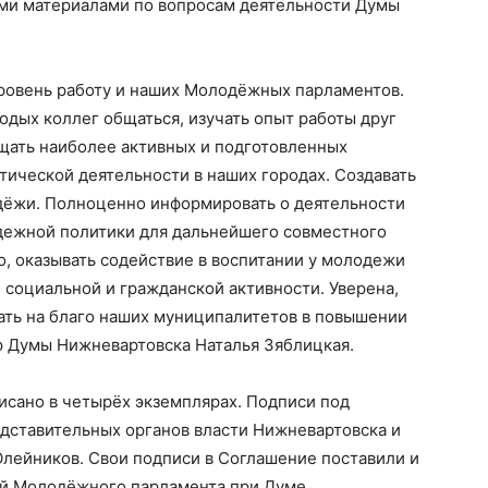
ми материалами по вопросам деятельности Думы
ровень работу и наших Молодёжных парламентов.
дых коллег общаться, изучать опыт работы друг
бщать наиболее активных и подготовленных
ической деятельности в наших городах. Создавать
дёжи. Полноценно информировать о деятельности
дежной политики для дальнейшего совместного
о, оказывать содействие в воспитании у молодежи
, социальной и гражданской активности. Уверена,
ать на благо наших муниципалитетов в повышении
р Думы Нижневартовска Наталья Зяблицкая.
исано в четырёх экземплярах. Подписи под
дставительных органов власти Нижневартовска и
Олейников. Свои подписи в Соглашение поставили и
й Молодёжного парламента при Думе