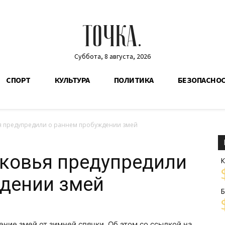
ТОЧКА.
Суббота, 8 августа, 2026
СПОРТ
КУЛЬТУРА
ПОЛИТИКА
БЕЗОПАСНО
я предупредили о раннем пробуждении змей
ковья предупредили
К
ждении змей
Б
ние змей от зимней спячки. Об этом со ссылкой на