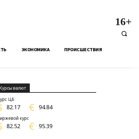
16+
СТЬ
ЭКОНОМИКА
ПРОИСШЕСТВИЯ
Курсы валют
урс ЦБ
$
€
82.17
94.84
иржевой курс
$
€
82.52
95.39