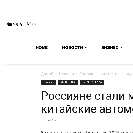
29.4
C
Москва
HOME
НОВОСТИ
БИЗНЕС
Домой
Новости
Россияне стали меньше поку
Новости
ОБЩЕСТВО
ЭКОНОМИКА
Россияне стали 
китайские авто
10.04.2025
В марте и в целом в I квартале 2025 год