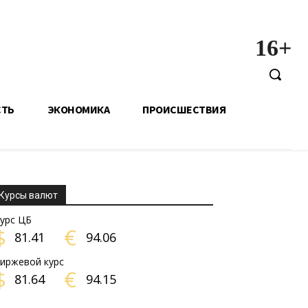
16+
СТЬ
ЭКОНОМИКА
ПРОИСШЕСТВИЯ
Курсы валют
урс ЦБ
$
€
81.41
94.06
иржевой курс
$
€
81.64
94.15