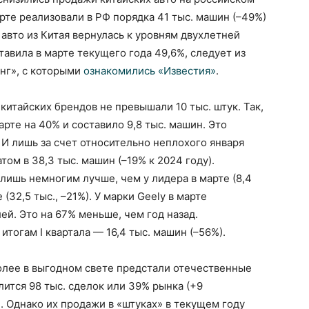
рте реализовали в РФ порядка 41 тыс. машин (–49%)
ля авто из Китая вернулась к уровням двухлетней
тавила в марте текущего года 49,6%, следует из
нг», с которыми
ознакомились «Известия»
.
тайских брендов не превышали 10 тыс. штук. Так,
арте на 40% и составило 9,8 тыс. машин. Это
 И лишь за счет относительно неплохого января
том в 38,3 тыс. машин (–19% к 2024 году).
лишь немногим лучше, чем у лидера в марте (8,4
е (32,5 тыс., –21%). У марки Geely в марте
ей. Это на 67% меньше, чем год назад.
тогам I квартала — 16,4 тыс. машин (–56%).
более в выгодном свете предстали отечественные
лится 98 тыс. сделок или 39% рынка (+9
). Однако их продажи в «штуках» в текущем году