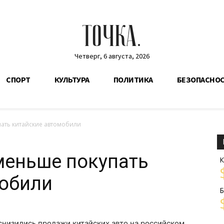
ТОЧКА.
Четверг, 6 августа, 2026
СПОРТ
КУЛЬТУРА
ПОЛИТИКА
БЕЗОПАСНО
пать китайские автомобили
меньше покупать
К
мобили
Б
а снизились продажи китайских авто на российском