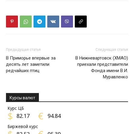
Предыдущая статья
Следующая статья
В Приморье впервые за
В Нижневартовск (ХМАО)
десять лет заметили
приехали представители
редчайших птиц
Фонда имени В.И.
Муравленко
Курсы валют
Курс ЦБ
$
€
82.17
94.84
Биржевой курс