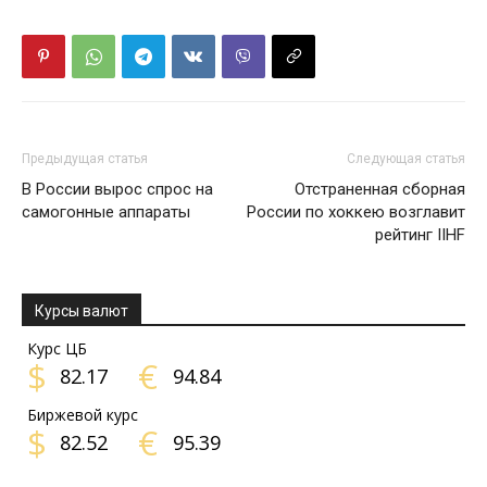
Предыдущая статья
Следующая статья
В России вырос спрос на
Отстраненная сборная
самогонные аппараты
России по хоккею возглавит
рейтинг IIHF
Курсы валют
Курс ЦБ
$
€
82.17
94.84
Биржевой курс
$
€
82.52
95.39