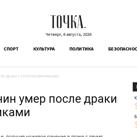
ТОЧКА.
Четверг, 6 августа, 2026
СПОРТ
КУЛЬТУРА
ПОЛИТИКА
БЕЗОПАСНО
ле драки с соотечественниками
нин умер после драки
К
иками
Б
е, получив ножевое ранение в драке с двумя