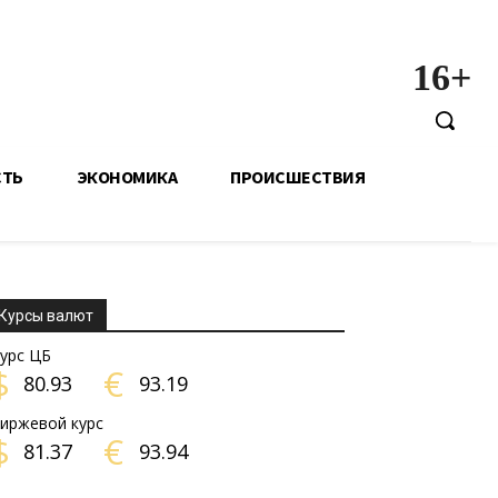
16+
СТЬ
ЭКОНОМИКА
ПРОИСШЕСТВИЯ
Курсы валют
урс ЦБ
$
€
80.93
93.19
иржевой курс
$
€
81.37
93.94