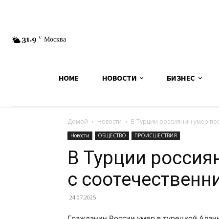
31.9
C
Москва
HOME
НОВОСТИ
БИЗНЕС
Домой
Новости
В Турции россиянин умер пос
Новости
ОБЩЕСТВО
ПРОИСШЕСТВИЯ
В Турции россия
с соотечественн
24.07.2025
Гражданин России умер в турецкой Алань