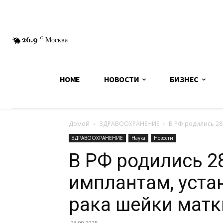
26.9
C
Москва
HOME
НОВОСТИ
БИЗНЕС
Домой
ЗДРАВООХРАНЕНИЕ
В РФ родились 28
ЗДРАВООХРАНЕНИЕ
Наука
Новости
В РФ родились 2
имплантам, уст
рака шейки матк
23.09.2025