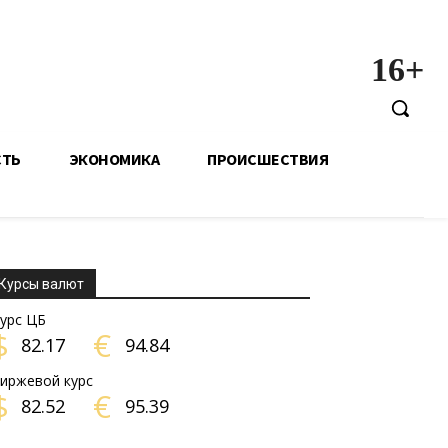
16+
СТЬ
ЭКОНОМИКА
ПРОИСШЕСТВИЯ
Курсы валют
урс ЦБ
$
€
82.17
94.84
иржевой курс
$
€
82.52
95.39