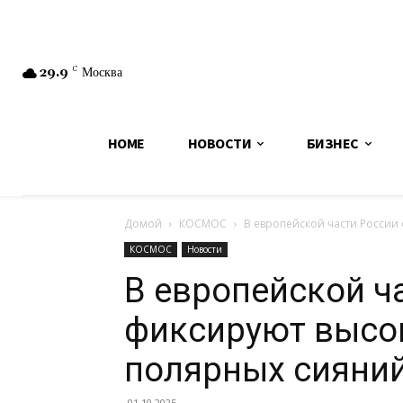
29.9
C
Москва
HOME
НОВОСТИ
БИЗНЕС
Домой
КОСМОС
В европейской части России
КОСМОС
Новости
В европейской ч
фиксируют высо
полярных сияни
01.10.2025