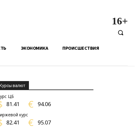
16+
СТЬ
ЭКОНОМИКА
ПРОИСШЕСТВИЯ
Курсы валют
урс ЦБ
$
€
81.41
94.06
иржевой курс
$
€
82.41
95.07