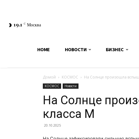
19.1
C
Москва
HOME
НОВОСТИ
БИЗНЕС
Домой
КОСМОС
На Солнце произошла вспыш
КОСМОС
Новости
На Солнце прои
класса M
20.10.2025
На Солнце зафиксировали сильную вспыш