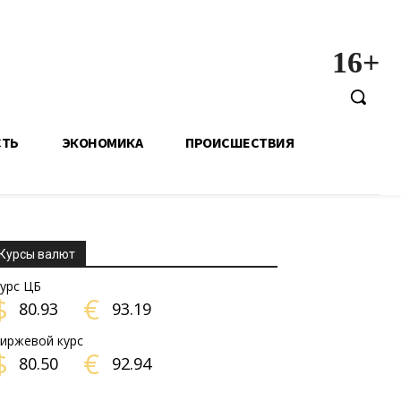
16+
СТЬ
ЭКОНОМИКА
ПРОИСШЕСТВИЯ
Курсы валют
урс ЦБ
$
€
80.93
93.19
иржевой курс
$
€
80.50
92.94