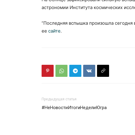
астрономии Института космических иссл
“Последняя вспышка произошла сегодня в 
ее
сайте
.
Предыдущая статья
#НеНовостиИтогиНеделиЮгра