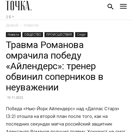
ТОЧКА.
16+
Домой
Новости
Новости
ОБЩЕСТВО
ПРОИСШЕСТВИЯ
Спорт
Травма Романова
омрачила победу
«Айлендерс»: тренер
обвинил соперников в
неуважении
19.11.2025
Победа «Нью-Йорк Айлендерс» над «Даллас Старз»
(3:2) отошла на второй план после того, как на
последних секундах матча российский защитник
Александр Романов получил травму. Хоккеист не смог