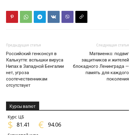
Предыдущая статья
Следующая статья
Российский генконсул в
Матвиенко: подвиг
Калькутте: вспышки вируса
защитников и жителей
Нипах в Западной Бенгалии
блокадного Ленинграда —
нет, угроза
память для каждого
соотечественникам
поколения
отсутствует
Курсы валют
Курс ЦБ
$
€
81.41
94.06