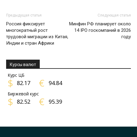
Предыдущая статья
Следующая статья
Россия фиксирует
Минфин РФ планирует около
многократный рост
14 IPO госкомпаний в 2026
трудовой миграции из Китая,
году
Индии и стран Африки
Курсы валют
Курс ЦБ
$
€
82.17
94.84
Биржевой курс
$
€
82.52
95.39