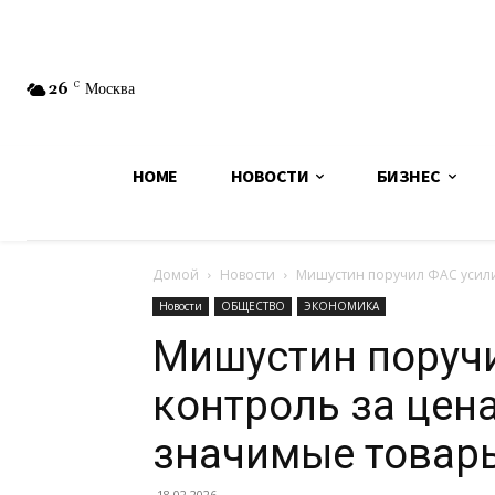
26
C
Москва
HOME
НОВОСТИ
БИЗНЕС
Домой
Новости
Мишустин поручил ФАС усили
Новости
ОБЩЕСТВО
ЭКОНОМИКА
Мишустин поруч
контроль за цен
значимые товар
18.02.2026