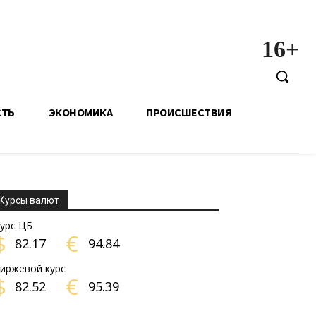
16+
СТЬ
ЭКОНОМИКА
ПРОИСШЕСТВИЯ
Курсы валют
урс ЦБ
$
€
82.17
94.84
иржевой курс
$
€
82.52
95.39