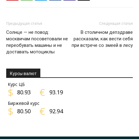
Предыдущая статья
Следующая статья
Солнце — не повод:
В столичном депздраве
москвичам посоветовали не
рассказали, как вести себя
переобувать машины и не
при встрече со змеей в лесу
доставать мотоциклы
Курсы валют
Курс ЦБ
$
€
80.93
93.19
Биржевой курс
$
€
80.50
92.94