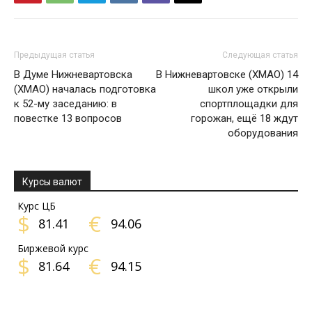
Предыдущая статья
Следующая статья
В Думе Нижневартовска
В Нижневартовске (ХМАО) 14
(ХМАО) началась подготовка
школ уже открыли
к 52-му заседанию: в
спортплощадки для
повестке 13 вопросов
горожан, ещё 18 ждут
оборудования
Курсы валют
Курс ЦБ
$
€
81.41
94.06
Биржевой курс
$
€
81.64
94.15