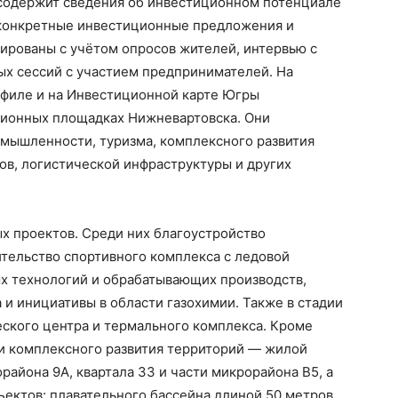
содержит сведения об инвестиционном потенциале
 конкретные инвестиционные предложения и
ированы с учётом опросов жителей, интервью с
ых сессий с участием предпринимателей. На
филе и на Инвестиционной карте Югры
ционных площадках Нижневартовска. Они
омышленности, туризма, комплексного развития
ов, логистической инфраструктуры и других
ых проектов. Среди них благоустройство
тельство спортивного комплекса с ледовой
х технологий и обрабатывающих производств,
 и инициативы в области газохимии. Также в стадии
еского центра и термального комплекса. Кроме
ми комплексного развития территорий — жилой
орайона 9А, квартала 33 и части микрорайона B5, а
ъектов: плавательного бассейна длиной 50 метров