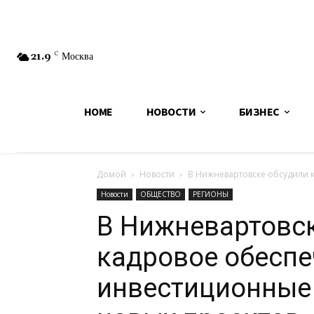
21.9
C
Москва
HOME
НОВОСТИ
БИЗНЕС
Домой
Новости
В Нижневартовске обсудили 
Новости
ОБЩЕСТВО
РЕГИОНЫ
В Нижневартовс
кадровое обеспе
инвестиционные