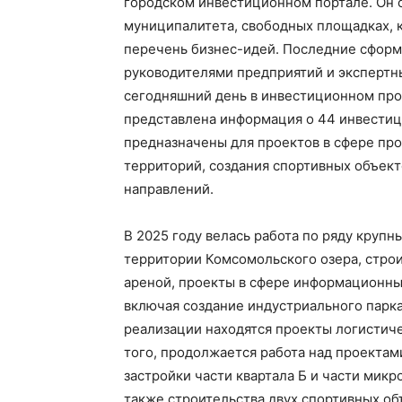
городском инвестиционном портале. Он 
муниципалитета, свободных площадках,
перечень бизнес-идей. Последние сформ
руководителями предприятий и экспертн
сегодняшний день в инвестиционном про
представлена информация о 44 инвести
предназначены для проектов в сфере пр
территорий, создания спортивных объект
направлений.
В 2025 году велась работа по ряду крупн
территории Комсомольского озера, строи
ареной, проекты в сфере информационны
включая создание индустриального парка
реализации находятся проекты логистич
того, продолжается работа над проекта
застройки части квартала Б и части микр
также строительства двух спортивных об