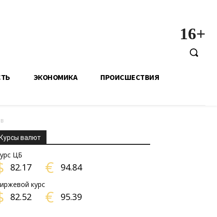
16+
СТЬ
ЭКОНОМИКА
ПРОИСШЕСТВИЯ
ов
Курсы валют
урс ЦБ
$
€
82.17
94.84
иржевой курс
$
€
82.52
95.39