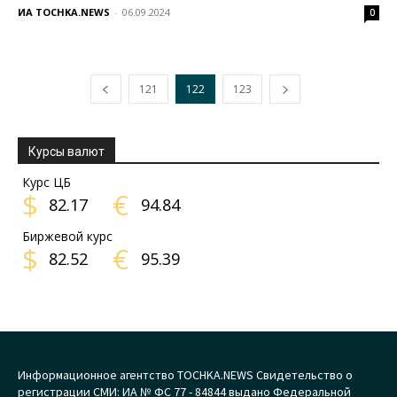
ИА TOCHKA.NEWS
-
06.09.2024
0
121
122
123
Курсы валют
Курс ЦБ
$
€
82.17
94.84
Биржевой курс
$
€
82.52
95.39
Информационное агентство TOCHKA.NEWS Свидетельство о
регистрации СМИ: ИА № ФС 77 - 84844 выдано Федеральной