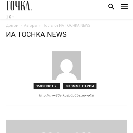
ТОЧКА.
16+
Домой
Авторы
Посты от ИА TOCHKA.NEWS
ИА TOCHKA.NEWS
1500 ПОСТЫ
0 КОММЕНТАРИИ
http://xn--80atkbsb0b5bs.xn--p1ai