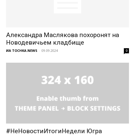
Александра Маслякова похоронят на
Новодевичьем кладбище
ИА TOCHKA.NEWS
-
09.09.2024
0
#НеНовостиИтогиНедели Югра