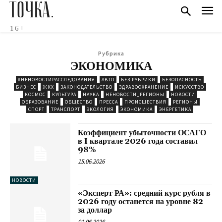
ТОЧКА.
16+
Рубрика
ЭКОНОМИКА
#НЕНОВОСТИРАССЛЕДОВАНИЯ
АВТО
БЕЗ РУБРИКИ
БЕЗОПАСНОСТЬ
БИЗНЕС
ЖКХ
ЗАКОНОДАТЕЛЬСТВО
ЗДРАВООХРАНЕНИЕ
ИСКУССТВО
КОСМОС
КУЛЬТУРА
НАУКА
НЕНОВОСТИ_РЕГИОНЫ
НОВОСТИ
ОБРАЗОВАНИЕ
ОБЩЕСТВО
ПРЕССА
ПРОИСШЕСТВИЯ
РЕГИОНЫ
СПОРТ
ТРАНСПОРТ
ЭКОЛОГИЯ
ЭКОНОМИКА
ЭНЕРГЕТИКА
Коэффициент убыточности ОСАГО
в I квартале 2026 года составил
98%
15.06.2026
НОВОСТИ
«Эксперт РА»: средний курс рубля в
2026 году останется на уровне 82
за доллар
01.06.2026